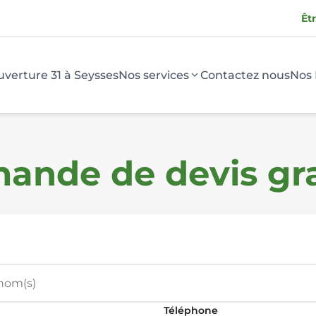
r
Êt
uverture 31 à Seysses
Nos services
Contactez nous
Nos 
ande de devis gra
Téléphone